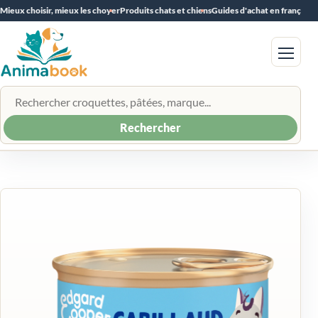
Mieux choisir, mieux les choyer
Produits chats et chiens
Guides d'achat en français
Menu
Rechercher un produit
Rechercher