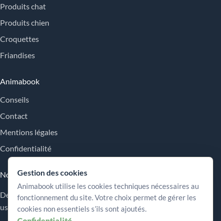
Produits chat
Produits chien
Croquettes
Friandises
Animabook
Conseils
Contact
Mentions légales
Confidentialité
Gestion des cookies
Nos engagements
Animabook utilise les cookies techniques nécessaires au
Des repères simples pour comparer les offres, comprendre les
fonctionnement du site. Votre choix permet de gérer les
usages et choisir plus sereinement.
cookies non essentiels s’ils sont ajoutés.
Confidentialité