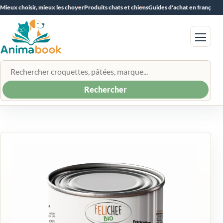
Mieux choisir, mieux les choyer
Produits chats et chiens
Guides d'achat en français
Menu
Rechercher un produit
Rechercher