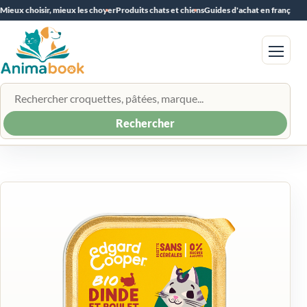
Mieux choisir, mieux les choyer
Produits chats et chiens
Guides d'achat en français
Menu
Rechercher un produit
Rechercher