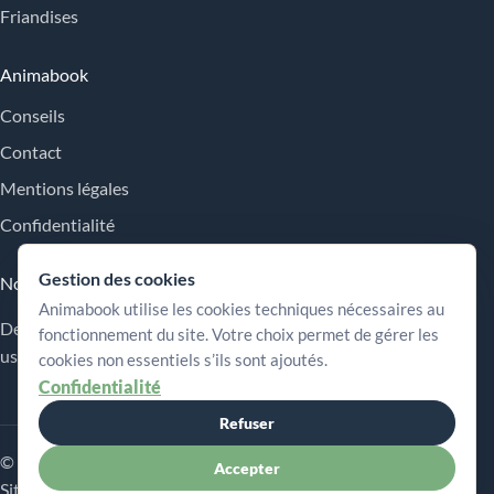
Friandises
Animabook
Conseils
Contact
Mentions légales
Confidentialité
Gestion des cookies
Nos engagements
Animabook utilise les cookies techniques nécessaires au
Des repères simples pour comparer les offres, comprendre les
fonctionnement du site. Votre choix permet de gérer les
usages et choisir plus sereinement.
cookies non essentiels s’ils sont ajoutés.
Confidentialité
Refuser
© 2026 Animabook
Accepter
Sitemap