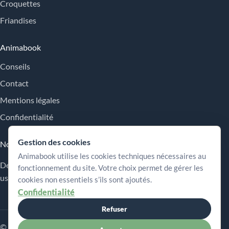
Croquettes
Friandises
Animabook
Conseils
Contact
Mentions légales
Confidentialité
Gestion des cookies
Nos engagements
Animabook utilise les cookies techniques nécessaires au
Des repères simples pour comparer les offres, comprendre les
fonctionnement du site. Votre choix permet de gérer les
usages et choisir plus sereinement.
cookies non essentiels s’ils sont ajoutés.
Confidentialité
Refuser
© 2026 Animabook