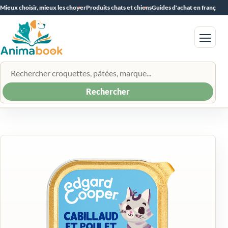
Mieux choisir, mieux les choyer
Produits chats et chiens
Guides d'achat en français
Menu
Rechercher un produit
Rechercher