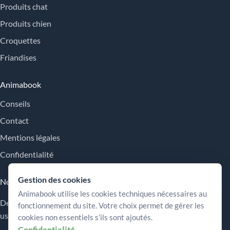
Produits chat
Produits chien
Croquettes
Friandises
Animabook
Conseils
Contact
Mentions légales
Confidentialité
Gestion des cookies
Nos engagements
Animabook utilise les cookies techniques nécessaires au
Des repères simples pour comparer les offres, comprendre les
fonctionnement du site. Votre choix permet de gérer les
usages et choisir plus sereinement.
cookies non essentiels s’ils sont ajoutés.
Confidentialité