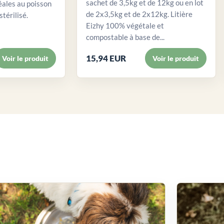
sachet de 3,5kg et de 12kg ou en lot
éales au poisson
de 2x3,5kg et de 2x12kg. Litière
stérilisé.
Eizhy 100% végétale et
compostable à base de...
15,94 EUR
Voir le produit
Voir le produit