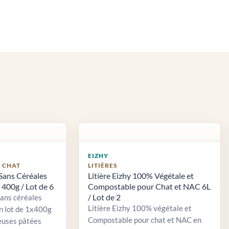
EIZHY
S CHAT
LITIÈRES
Sans Céréales
Litière Eizhy 100% Végétale et
400g / Lot de 6
Compostable pour Chat et NAC 6L
/ Lot de 2
sans céréales
Litière Eizhy 100% végétale et
n lot de 1x400g
Compostable pour chat et NAC en
euses pâtées