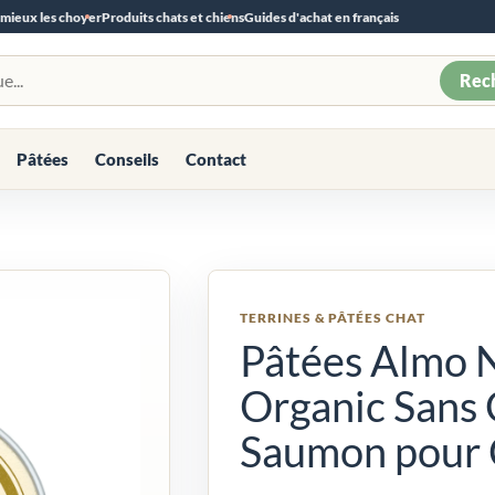
 mieux les choyer
Produits chats et chiens
Guides d'achat en français
Rec
Pâtées
Conseils
Contact
TERRINES & PÂTÉES CHAT
Pâtées Almo 
Organic Sans 
Saumon pour C