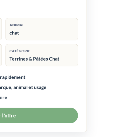
ANIMAL
chat
CATÉGORIE
Terrines & Pâtées Chat
r rapidement
arque, animal et usage
aire
 l’offre