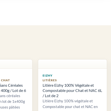
EIZHY
S CHAT
LITIÈRES
Sans Céréales
Litière Eizhy 100% Végétale et
400g / Lot de 6
Compostable pour Chat et NAC 6L
/ Lot de 2
sans céréales
Litière Eizhy 100% végétale et
n lot de 1x400g
Compostable pour chat et NAC en
euses pâtées