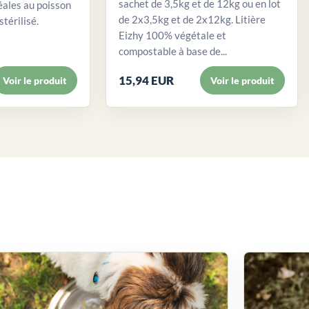
sachet de 3,5kg et de 12kg ou en lot
éales au poisson
de 2x3,5kg et de 2x12kg. Litière
stérilisé.
Eizhy 100% végétale et
compostable à base de...
15,94 EUR
Voir le produit
Voir le produit