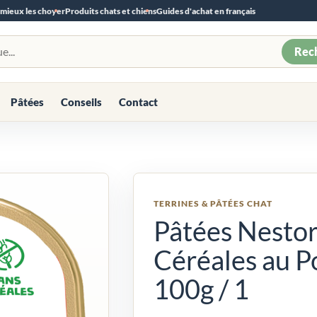
 mieux les choyer
Produits chats et chiens
Guides d'achat en français
Rec
Pâtées
Conseils
Contact
TERRINES & PÂTÉES CHAT
Pâtées Nestor
Céréales au P
100g / 1