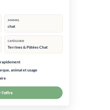
ANIMAL
chat
CATÉGORIE
Terrines & Pâtées Chat
r rapidement
arque, animal et usage
aire
 l’offre