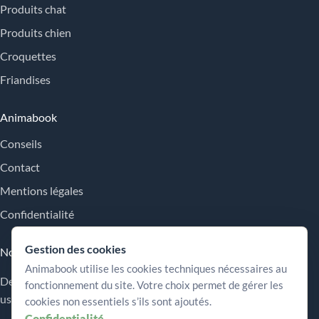
Produits chat
Produits chien
Croquettes
Friandises
Animabook
Conseils
Contact
Mentions légales
Confidentialité
Gestion des cookies
Nos engagements
Animabook utilise les cookies techniques nécessaires au
Des repères simples pour comparer les offres, comprendre les
fonctionnement du site. Votre choix permet de gérer les
usages et choisir plus sereinement.
cookies non essentiels s’ils sont ajoutés.
Confidentialité