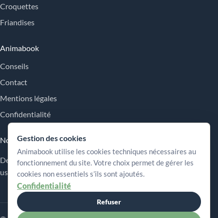
Croquettes
Friandises
Animabook
Conseils
Contact
Mentions légales
Confidentialité
Gestion des cookies
Nos engagements
Animabook utilise les cookies techniques nécessaires au
Des repères simples pour comparer les offres, comprendre les
fonctionnement du site. Votre choix permet de gérer les
usages et choisir plus sereinement.
cookies non essentiels s’ils sont ajoutés.
Confidentialité
Refuser