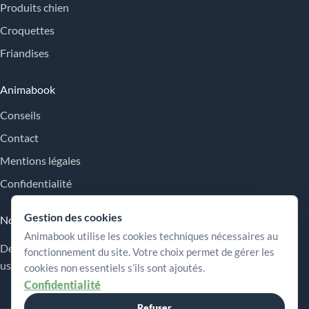
Produits chien
Croquettes
Friandises
Animabook
Conseils
Contact
Mentions légales
Confidentialité
Gestion des cookies
Nos engagements
Animabook utilise les cookies techniques nécessaires au
Des repères simples pour comparer les offres, comprendre les
fonctionnement du site. Votre choix permet de gérer les
usages et choisir plus sereinement.
cookies non essentiels s’ils sont ajoutés.
Confidentialité
Refuser