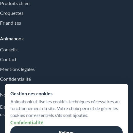
Produits chien
Croquettes
Friandises
Animabook
Conseils
Contact
Mentions légales
Confidentialité
Gestion des cookies
Nos engagements
Animabook utilise les cookies techniques nécessaires au
Des repères simples pour comparer les offres, comprendre les
fonctionnement du site. Votre choix permet de gérer les
usages et choisir plus sereinement.
cookies non essentiels s’ils sont ajoutés.
Confidentialité
Refuser