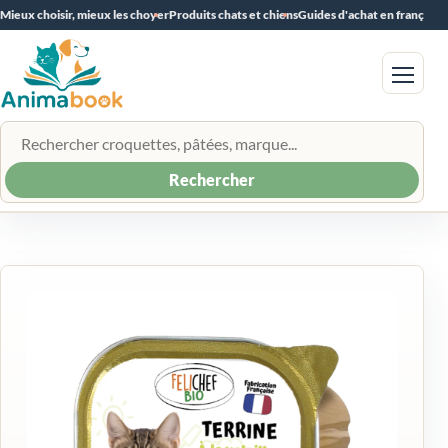
Mieux choisir, mieux les choyer
Produits chats et chiens
Guides d'achat en français
Menu
Rechercher un produit
Rechercher