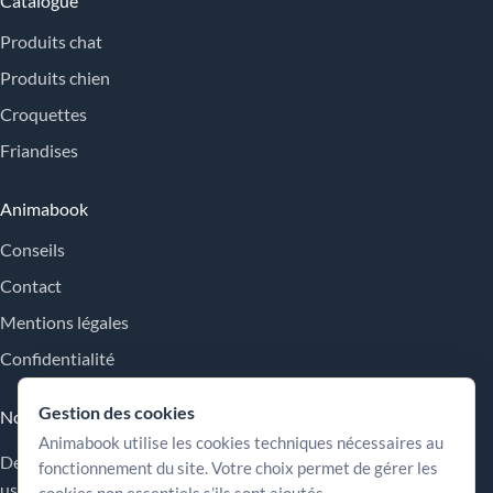
Catalogue
Produits chat
Produits chien
Croquettes
Friandises
Animabook
Conseils
Contact
Mentions légales
Confidentialité
Gestion des cookies
Nos engagements
Animabook utilise les cookies techniques nécessaires au
Des repères simples pour comparer les offres, comprendre les
fonctionnement du site. Votre choix permet de gérer les
usages et choisir plus sereinement.