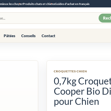
 mieux les choyer
Produits chats et chiens
Guides d'achat en français
Rec
Pâtées
Conseils
Contact
CROQUETTES CHIEN
0,7kg Croque
Cooper Bio Di
pour Chien