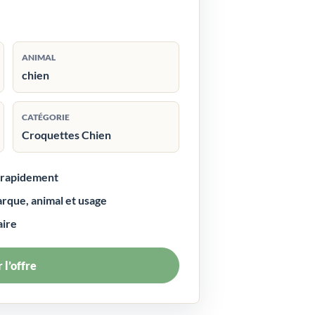
ANIMAL
chien
CATÉGORIE
Croquettes Chien
r rapidement
arque, animal et usage
aire
 l’offre