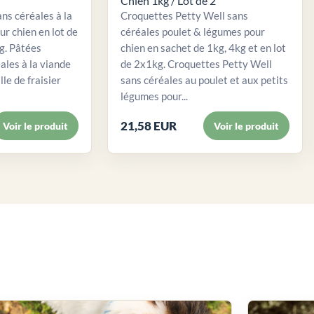
Chien 1kg / Lot de 2
ns céréales à la
Croquettes Petty Well sans
ur chien en lot de
céréales poulet & légumes pour
. Pâtées
chien en sachet de 1kg, 4kg et en lot
ales à la viande
de 2x1kg. Croquettes Petty Well
lle de fraisier
sans céréales au poulet et aux petits
légumes pour...
21,58 EUR
Voir le produit
Voir le produit