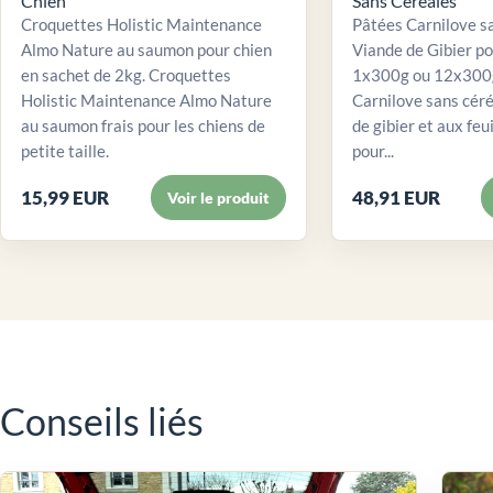
Chien
Sans Céréales
Croquettes Holistic Maintenance
Pâtées Carnilove sa
Almo Nature au saumon pour chien
Viande de Gibier po
en sachet de 2kg. Croquettes
1x300g ou 12x300g
Holistic Maintenance Almo Nature
Carnilove sans céré
au saumon frais pour les chiens de
de gibier et aux feui
petite taille.
pour...
15,99 EUR
48,91 EUR
Voir le produit
Conseils liés