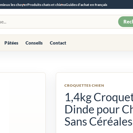
 mieux les choyer
Produits chats et chiens
Guides d'achat en français
Rec
Pâtées
Conseils
Contact
CROQUETTES CHIEN
1,4kg Croquet
Dinde pour Ch
Sans Céréales