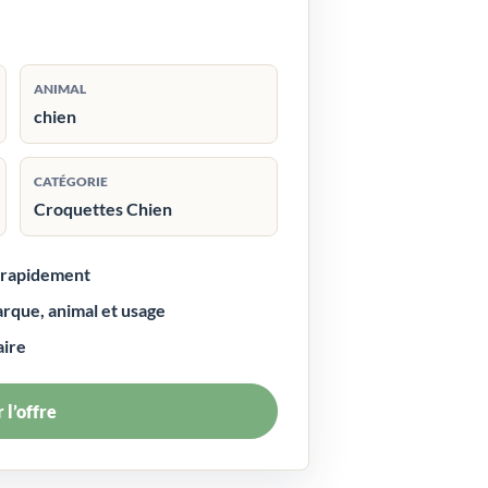
ANIMAL
chien
CATÉGORIE
Croquettes Chien
r rapidement
arque, animal et usage
aire
 l’offre