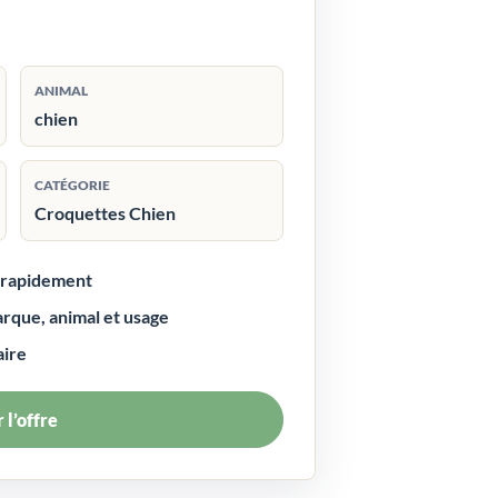
ANIMAL
chien
CATÉGORIE
Croquettes Chien
r rapidement
arque, animal et usage
aire
 l’offre