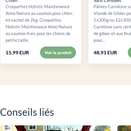
Chien
Sans Céréales
Croquettes Holistic Maintenance
Pâtées Carnilove sa
Almo Nature au saumon pour chien
Viande de Gibier po
en sachet de 2kg. Croquettes
1x300g ou 12x300g
Holistic Maintenance Almo Nature
Carnilove sans céré
au saumon frais pour les chiens de
de gibier et aux feui
petite taille.
pour...
15,99 EUR
48,91 EUR
Voir le produit
Conseils liés