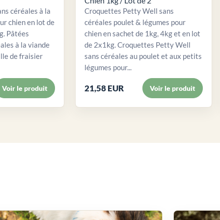
Chien 1kg / Lot de 2
ns céréales à la
Croquettes Petty Well sans
ur chien en lot de
céréales poulet & légumes pour
. Pâtées
chien en sachet de 1kg, 4kg et en lot
ales à la viande
de 2x1kg. Croquettes Petty Well
lle de fraisier
sans céréales au poulet et aux petits
légumes pour...
21,58 EUR
Voir le produit
Voir le produit