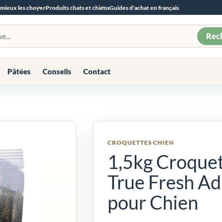
 mieux les choyer
Produits chats et chiens
Guides d'achat en français
Rec
Pâtées
Conseils
Contact
CROQUETTES CHIEN
1,5kg Croquet
True Fresh Ad
pour Chien