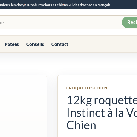
 mieux les choyer
Produits chats et chiens
Guides d'achat en français
Rec
Pâtées
Conseils
Contact
CROQUETTES CHIEN
12kg roquette
Instinct à la V
Chien