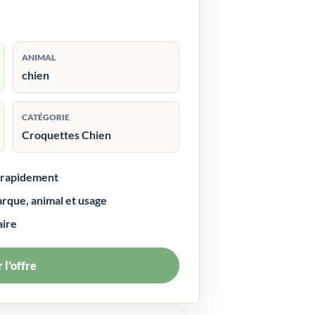
ANIMAL
chien
CATÉGORIE
Croquettes Chien
r rapidement
arque, animal et usage
aire
 l’offre