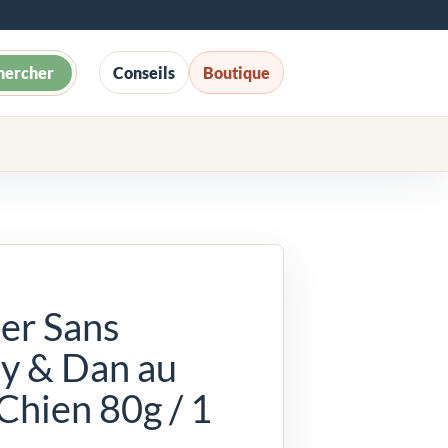
hercher
Conseils
Boutique
er Sans
y & Dan au
hien 80g / 1