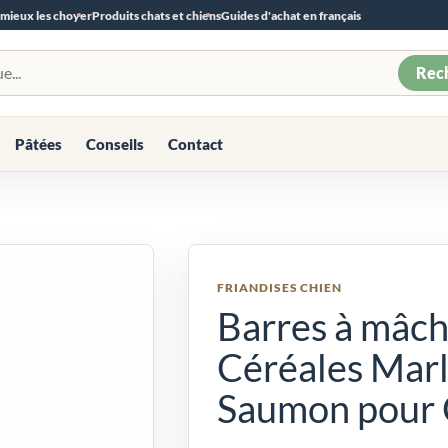
 mieux les choyer
Produits chats et chiens
Guides d'achat en français
Rec
Pâtées
Conseils
Contact
FRIANDISES CHIEN
Barres à mâch
Céréales Marl
Saumon pour C