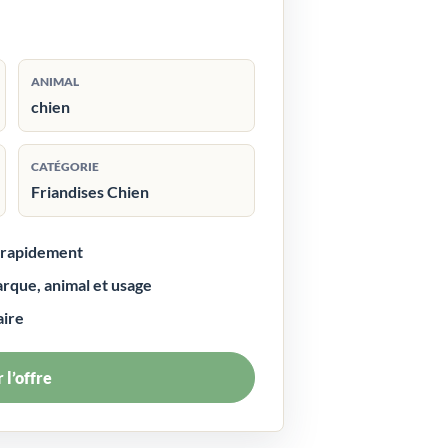
ANIMAL
chien
CATÉGORIE
Friandises Chien
r rapidement
arque, animal et usage
aire
 l’offre