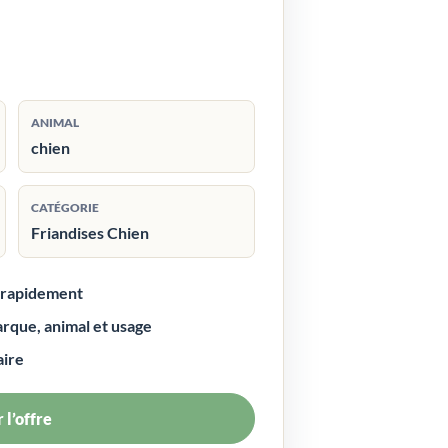
ANIMAL
chien
CATÉGORIE
Friandises Chien
r rapidement
arque, animal et usage
aire
 l’offre