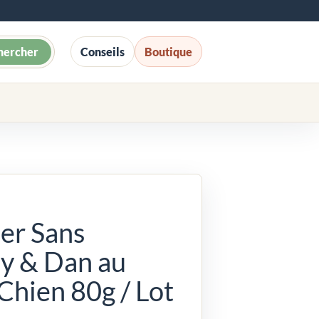
hercher
Conseils
Boutique
er Sans
y & Dan au
hien 80g / Lot