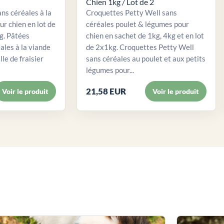
Chien 1kg / Lot de 2
ns céréales à la
Croquettes Petty Well sans
ur chien en lot de
céréales poulet & légumes pour
. Pâtées
chien en sachet de 1kg, 4kg et en lot
ales à la viande
de 2x1kg. Croquettes Petty Well
lle de fraisier
sans céréales au poulet et aux petits
légumes pour...
21,58 EUR
Voir le produit
Voir le produit