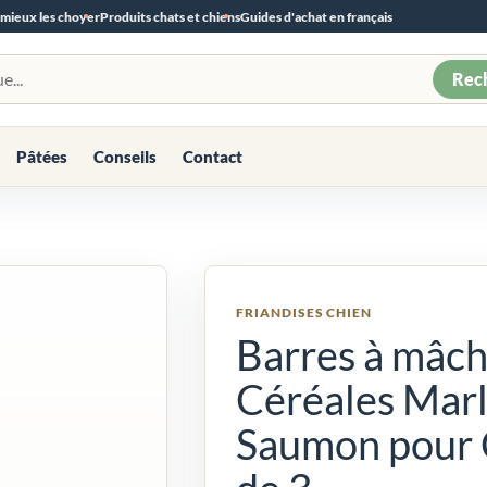
 mieux les choyer
Produits chats et chiens
Guides d'achat en français
Rec
Pâtées
Conseils
Contact
FRIANDISES CHIEN
Barres à mâch
Céréales Marl
Saumon pour C