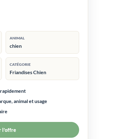
ANIMAL
chien
CATÉGORIE
Friandises Chien
r rapidement
arque, animal et usage
aire
 l’offre