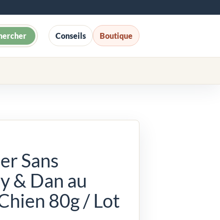
hercher
Conseils
Boutique
er Sans
y & Dan au
hien 80g / Lot