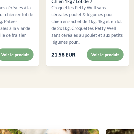
Chien 1kg / Lot de 2
ns céréales à la
Croquettes Petty Well sans
ur chien en lot de
céréales poulet & légumes pour
. Pâtées
chien en sachet de 1kg, 4kg et en lot
ales à la viande
de 2x1kg. Croquettes Petty Well
lle de fraisier
sans céréales au poulet et aux petits
légumes pour...
21,58 EUR
Voir le produit
Voir le produit