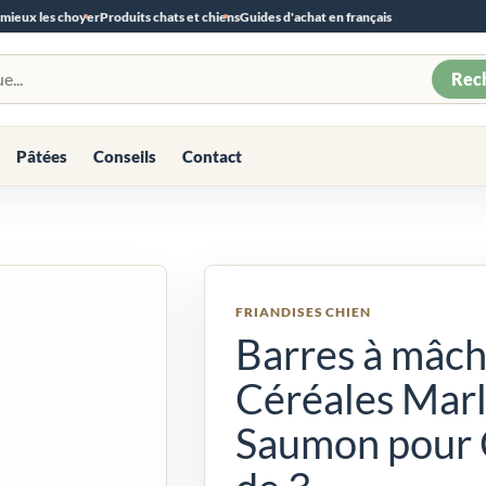
 mieux les choyer
Produits chats et chiens
Guides d'achat en français
Rec
Pâtées
Conseils
Contact
FRIANDISES CHIEN
Barres à mâch
Céréales Marl
Saumon pour C