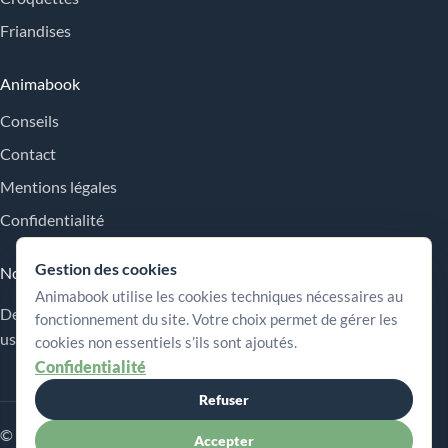
Friandises
Animabook
Conseils
Contact
Mentions légales
Confidentialité
Gestion des cookies
Nos engagements
Animabook utilise les cookies techniques nécessaires au
Des repères simples pour comparer les offres, comprendre les
fonctionnement du site. Votre choix permet de gérer les
usages et choisir plus sereinement.
cookies non essentiels s’ils sont ajoutés.
Confidentialité
Refuser
© 2026 Animabook
Accepter