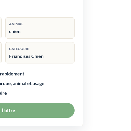
ANIMAL
chien
CATÉGORIE
Friandises Chien
r rapidement
arque, animal et usage
aire
 l’offre