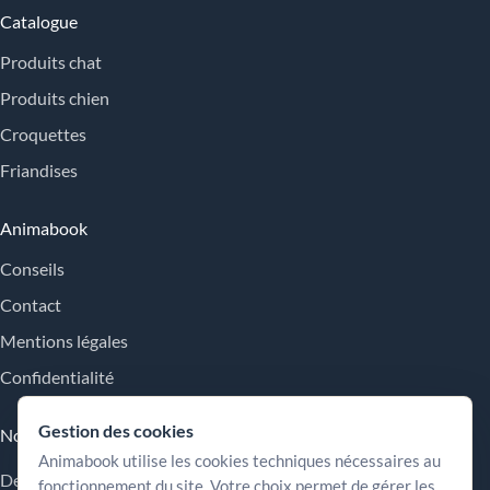
Catalogue
Produits chat
Produits chien
Croquettes
Friandises
Animabook
Conseils
Contact
Mentions légales
Confidentialité
Gestion des cookies
Nos engagements
Animabook utilise les cookies techniques nécessaires au
Des repères simples pour comparer les offres, comprendre les
fonctionnement du site. Votre choix permet de gérer les