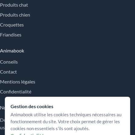
Produits chat
Produits chien
Croquettes
Friandises
Animabook
Conseils
Contact
Mentions légales
Confidentialité
Gestion des cookies
Nos engagements
Animabook utilise les cookies techniques nécessaires au
Des repères simples pour comparer les offres, comprendre les
fonctionnement du site. Votre choix permet de gérer les
usages et choisir plus sereinement.
cookies non essentiels s’ils sont ajoutés.