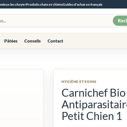
 mieux les choyer
Produits chats et chiens
Guides d'achat en français
Rec
Pâtées
Conseils
Contact
HYGIÈNE ET SOINS
Carnichef Bio
Antiparasitair
Petit Chien 1