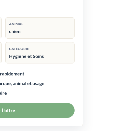
ANIMAL
chien
CATÉGORIE
Hygiène et Soins
r rapidement
arque, animal et usage
aire
 l’offre