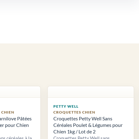
PETTY WELL
S CHIEN
CROQUETTES CHIEN
arnilove Pâtées
Croquettes Petty Well Sans
ier pour Chien
Céréales Poulet & Légumes pour
Chien 1kg / Lot de 2
ns céréales à la
Croquettes Petty Well sans