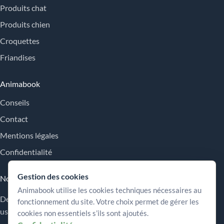
Produits chat
Produits chien
Croquettes
Friandises
Animabook
Conseils
Contact
Mentions légales
Confidentialité
Gestion des cookies
Nos engagements
Animabook utilise les cookies techniques nécessaires au
Des repères simples pour comparer les offres, comprendre les
fonctionnement du site. Votre choix permet de gérer les
usages et choisir plus sereinement.
cookies non essentiels s’ils sont ajoutés.