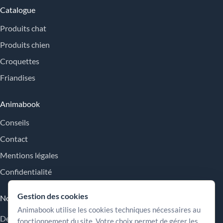
Catalogue
Produits chat
Produits chien
Croquettes
Friandises
Animabook
Conseils
Contact
Mentions légales
Confidentialité
Gestion des cookies
Nos engagements
Animabook utilise les cookies techniques nécessaires au
Des repères simples pour comparer les offres, comprendre les
fonctionnement du site. Votre choix permet de gérer les