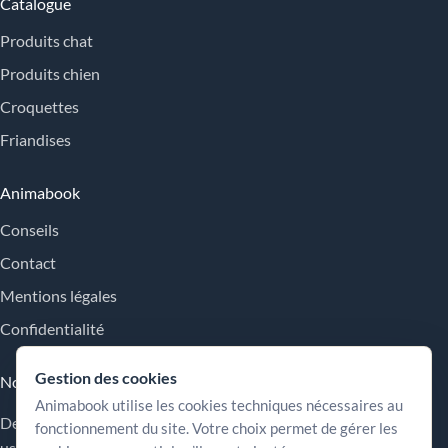
Catalogue
Produits chat
Produits chien
Croquettes
Friandises
Animabook
Conseils
Contact
Mentions légales
Confidentialité
Gestion des cookies
Nos engagements
Animabook utilise les cookies techniques nécessaires au
Des repères simples pour comparer les offres, comprendre les
fonctionnement du site. Votre choix permet de gérer les
usages et choisir plus sereinement.