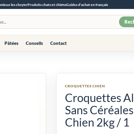
 mieux les choyer
Produits chats et chiens
Guides d'achat en français
Rec
Pâtées
Conseils
Contact
CROQUETTES CHIEN
Croquettes Al
Sans Céréales
Chien 2kg / 1