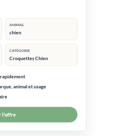
ANIMAL
chien
CATÉGORIE
Croquettes Chien
r rapidement
arque, animal et usage
aire
 l’offre