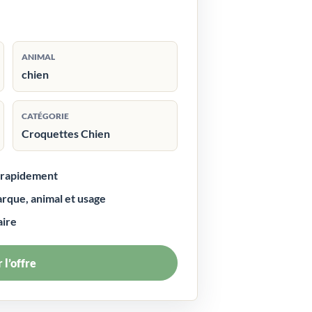
ANIMAL
chien
CATÉGORIE
Croquettes Chien
r rapidement
arque, animal et usage
aire
 l’offre