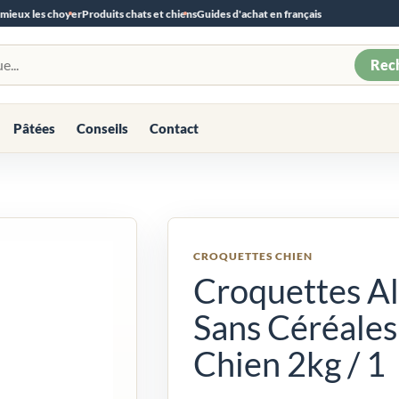
 mieux les choyer
Produits chats et chiens
Guides d'achat en français
Rec
Pâtées
Conseils
Contact
CROQUETTES CHIEN
Croquettes Al
Sans Céréales
Chien 2kg / 1