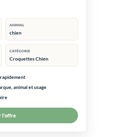
ANIMAL
chien
CATÉGORIE
Croquettes Chien
r rapidement
arque, animal et usage
aire
 l’offre