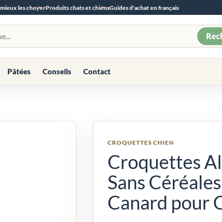
 mieux les choyer
Produits chats et chiens
Guides d'achat en français
Rec
Pâtées
Conseils
Contact
CROQUETTES CHIEN
Croquettes Al
Sans Céréales
Canard pour C