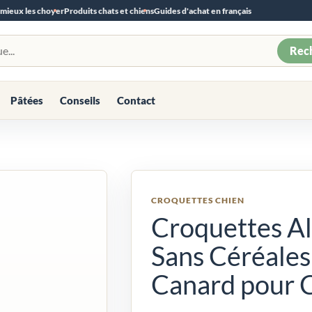
 mieux les choyer
Produits chats et chiens
Guides d'achat en français
Rec
Pâtées
Conseils
Contact
CROQUETTES CHIEN
Croquettes Al
Sans Céréales
Canard pour 