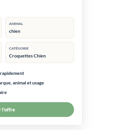
ANIMAL
chien
CATÉGORIE
Croquettes Chien
r rapidement
arque, animal et usage
aire
 l’offre