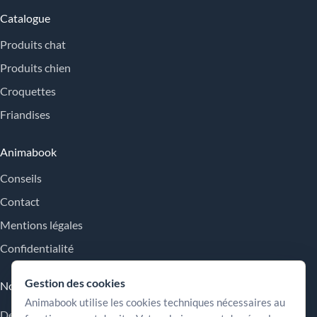
Catalogue
Produits chat
Produits chien
Croquettes
Friandises
Animabook
Conseils
Contact
Mentions légales
Confidentialité
Gestion des cookies
Nos engagements
Animabook utilise les cookies techniques nécessaires au
Des repères simples pour comparer les offres, comprendre les