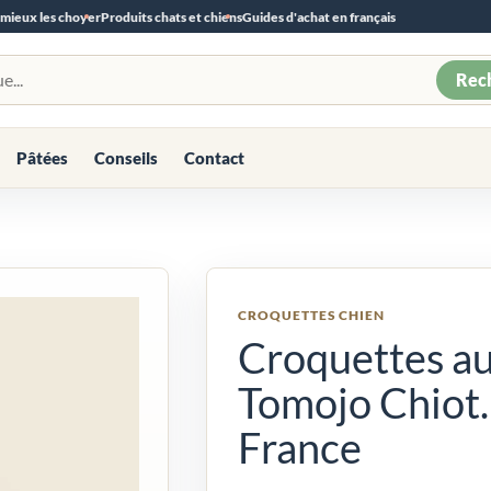
 mieux les choyer
Produits chats et chiens
Guides d'achat en français
Rec
Pâtées
Conseils
Contact
CROQUETTES CHIEN
Croquettes au
Tomojo Chiot.
France