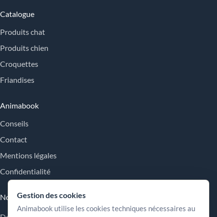
Catalogue
Produits chat
Produits chien
Croquettes
Friandises
Animabook
Conseils
Contact
Mentions légales
Confidentialité
Gestion des cookies
Nos engagements
Animabook utilise les cookies techniques nécessaires au
Des repères simples pour comparer les offres, comprendre les