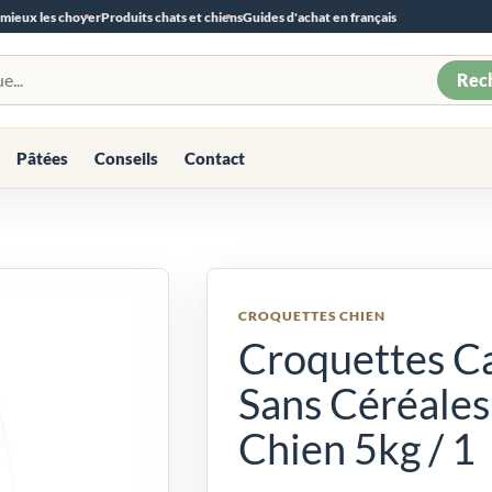
 mieux les choyer
Produits chats et chiens
Guides d'achat en français
Rec
Pâtées
Conseils
Contact
CROQUETTES CHIEN
Croquettes Ca
Sans Céréales 
Chien 5kg / 1