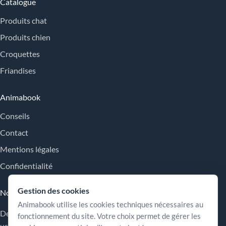
Catalogue
Produits chat
Produits chien
Croquettes
Friandises
Animabook
Conseils
Contact
Mentions légales
Confidentialité
Gestion des cookies
Nos engagements
Animabook utilise les cookies techniques nécessaires au
Des repères simples pour comparer les offres, comprendre les
fonctionnement du site. Votre choix permet de gérer les
usages et choisir plus sereinement.