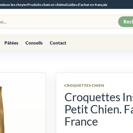
 mieux les choyer
Produits chats et chiens
Guides d'achat en français
Rec
Pâtées
Conseils
Contact
CROQUETTES CHIEN
Croquettes In
Petit Chien. 
France