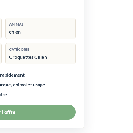
ANIMAL
chien
CATÉGORIE
Croquettes Chien
r rapidement
arque, animal et usage
aire
 l’offre