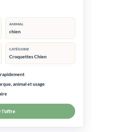
ANIMAL
chien
CATÉGORIE
Croquettes Chien
r rapidement
arque, animal et usage
aire
 l’offre