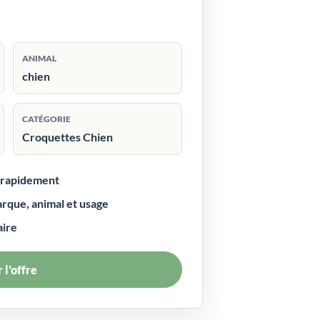
ANIMAL
chien
CATÉGORIE
Croquettes Chien
r rapidement
arque, animal et usage
aire
 l’offre