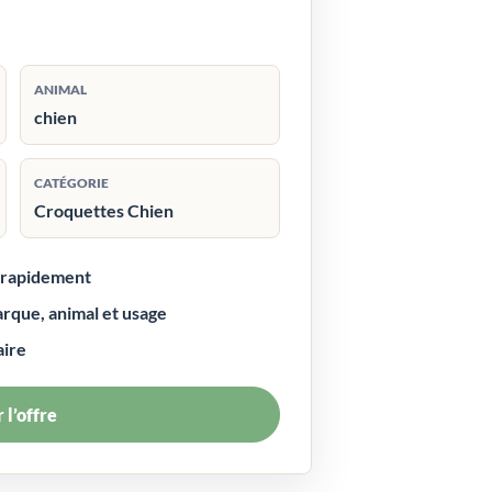
ANIMAL
chien
CATÉGORIE
Croquettes Chien
r rapidement
arque, animal et usage
aire
 l’offre