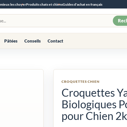
 mieux les choyer
Produits chats et chiens
Guides d'achat en français
Rec
Pâtées
Conseils
Contact
CROQUETTES CHIEN
Croquettes Y
Biologiques P
pour Chien 2