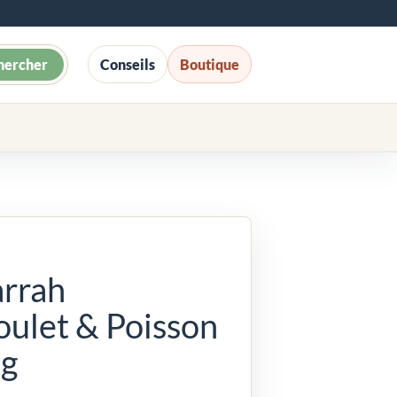
hercher
Conseils
Boutique
arrah
oulet & Poisson
kg