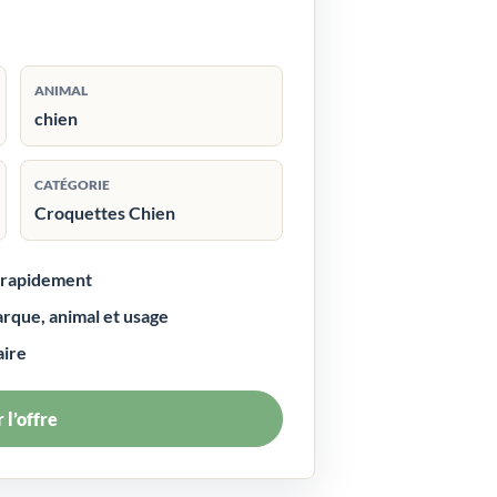
ANIMAL
chien
CATÉGORIE
Croquettes Chien
r rapidement
arque, animal et usage
aire
 l’offre