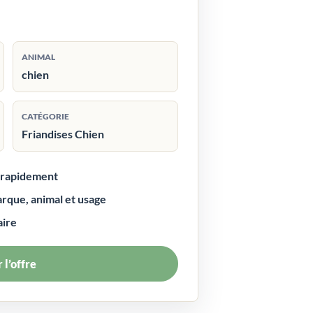
ANIMAL
chien
CATÉGORIE
Friandises Chien
r rapidement
arque, animal et usage
aire
 l’offre