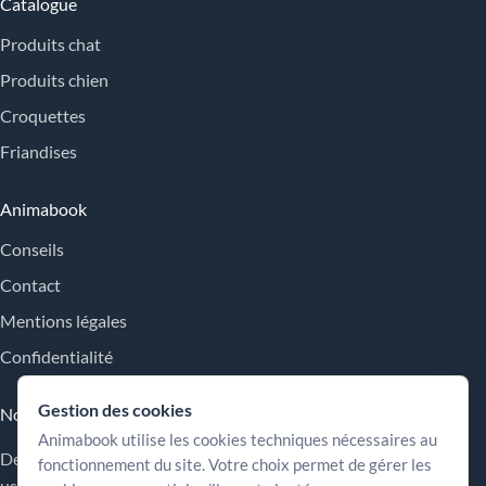
Catalogue
Produits chat
Produits chien
Croquettes
Friandises
Animabook
Conseils
Contact
Mentions légales
Confidentialité
Gestion des cookies
Nos engagements
Animabook utilise les cookies techniques nécessaires au
Des repères simples pour comparer les offres, comprendre les
fonctionnement du site. Votre choix permet de gérer les
usages et choisir plus sereinement.