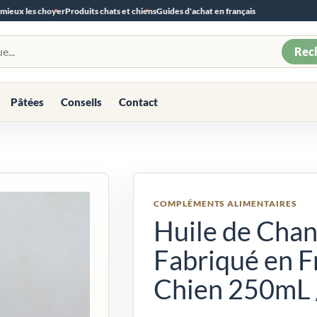
 mieux les choyer
Produits chats et chiens
Guides d'achat en français
Rec
Pâtées
Conseils
Contact
COMPLÉMENTS ALIMENTAIRES
Huile de Chan
Fabriqué en F
Chien 250mL 