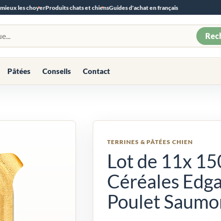
 mieux les choyer
Produits chats et chiens
Guides d'achat en français
Rec
Pâtées
Conseils
Contact
TERRINES & PÂTÉES CHIEN
Lot de 11x 15
Céréales Edg
Poulet Saumo