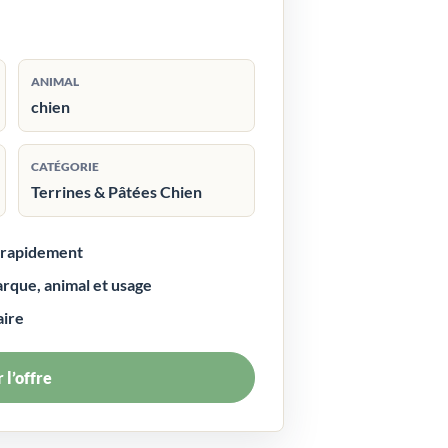
ANIMAL
chien
CATÉGORIE
Terrines & Pâtées Chien
r rapidement
arque, animal et usage
aire
 l’offre