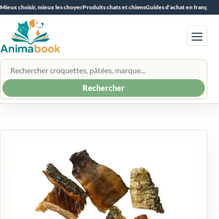
Mieux choisir, mieux les choyer
Produits chats et chiens
Guides d'achat en français
Menu
Rechercher un produit
Rechercher