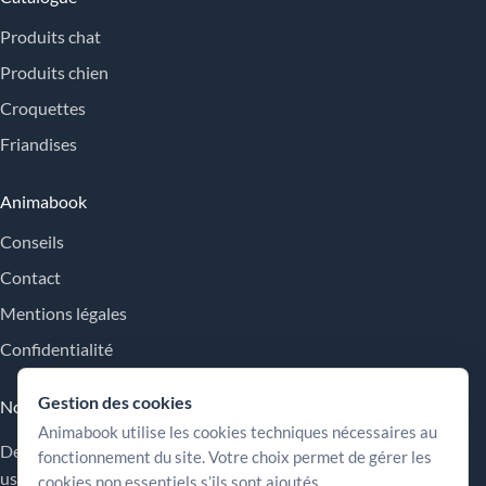
Produits chat
Produits chien
Croquettes
Friandises
Animabook
Conseils
Contact
Mentions légales
Confidentialité
Gestion des cookies
Nos engagements
Animabook utilise les cookies techniques nécessaires au
Des repères simples pour comparer les offres, comprendre les
fonctionnement du site. Votre choix permet de gérer les
usages et choisir plus sereinement.
cookies non essentiels s’ils sont ajoutés.