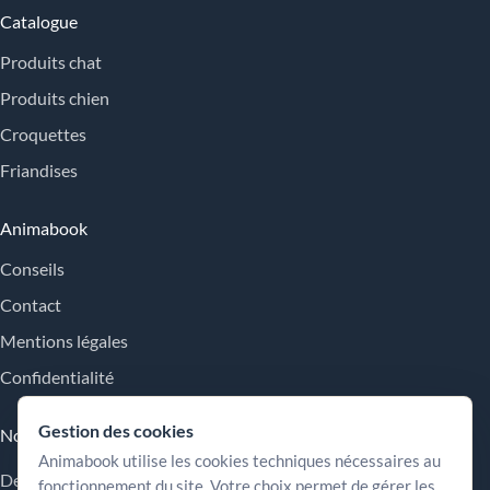
Catalogue
Produits chat
Produits chien
Croquettes
Friandises
Animabook
Conseils
Contact
Mentions légales
Confidentialité
Gestion des cookies
Nos engagements
Animabook utilise les cookies techniques nécessaires au
Des repères simples pour comparer les offres, comprendre les
fonctionnement du site. Votre choix permet de gérer les