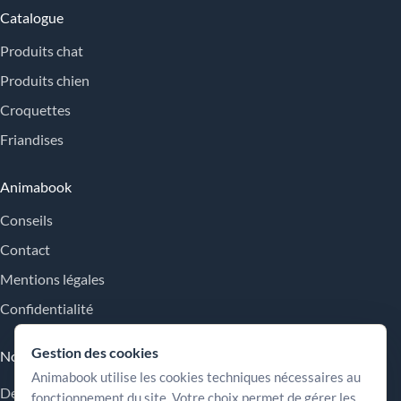
Catalogue
Produits chat
Produits chien
Croquettes
Friandises
Animabook
Conseils
Contact
Mentions légales
Confidentialité
Gestion des cookies
Nos engagements
Animabook utilise les cookies techniques nécessaires au
Des repères simples pour comparer les offres, comprendre les
fonctionnement du site. Votre choix permet de gérer les