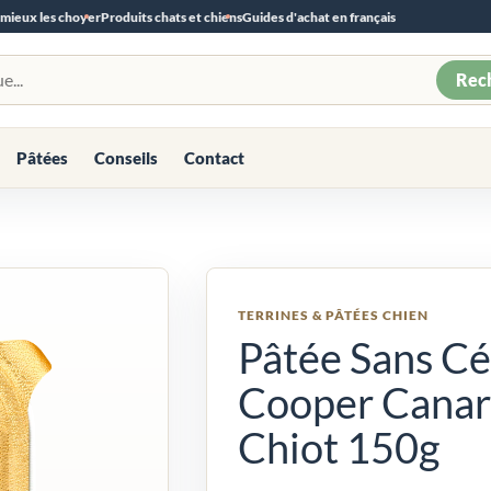
 mieux les choyer
Produits chats et chiens
Guides d'achat en français
Rec
Pâtées
Conseils
Contact
TERRINES & PÂTÉES CHIEN
Pâtée Sans Cé
Cooper Canar
Chiot 150g