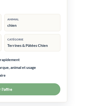
ANIMAL
chien
CATÉGORIE
Terrines & Pâtées Chien
r rapidement
arque, animal et usage
aire
 l’offre